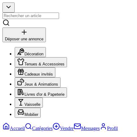
Déposer une annonce
Décoration
Tenues & Accessoires
Cadeaux invités
Jeux & Animations
Livres d'or & Papeterie
Vaisselle
Mobilier
Accueil
Catégories
Vendre
Messages
Profil