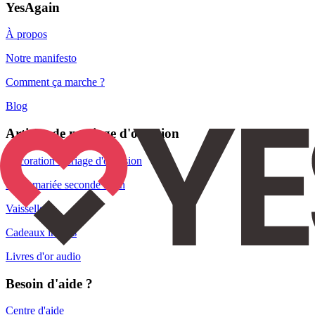
YesAgain
À propos
Notre manifesto
Comment ça marche ?
Blog
Articles de mariage d'occasion
Décoration mariage d'occasion
Robe mariée seconde main
Vaisselle
Cadeaux invités
Livres d'or audio
Besoin d'aide ?
Centre d'aide