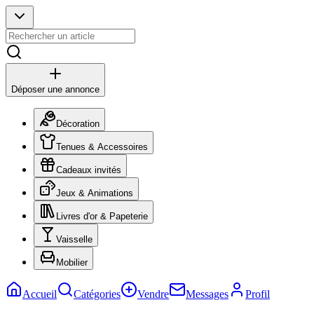
Déposer une annonce
Décoration
Tenues & Accessoires
Cadeaux invités
Jeux & Animations
Livres d'or & Papeterie
Vaisselle
Mobilier
Accueil
Catégories
Vendre
Messages
Profil