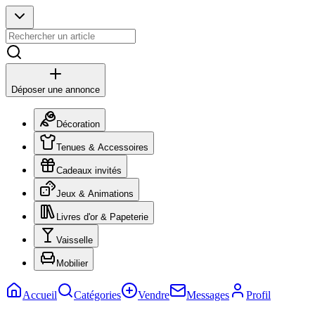
Déposer une annonce
Décoration
Tenues & Accessoires
Cadeaux invités
Jeux & Animations
Livres d'or & Papeterie
Vaisselle
Mobilier
Accueil
Catégories
Vendre
Messages
Profil