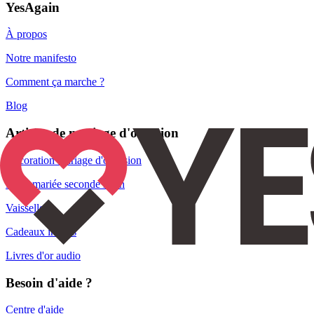
YesAgain
À propos
Notre manifesto
Comment ça marche ?
Blog
Articles de mariage d'occasion
Décoration mariage d'occasion
Robe mariée seconde main
Vaisselle
Cadeaux invités
Livres d'or audio
Besoin d'aide ?
Centre d'aide