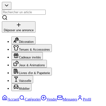
Déposer une annonce
Décoration
Tenues & Accessoires
Cadeaux invités
Jeux & Animations
Livres d'or & Papeterie
Vaisselle
Mobilier
Accueil
Catégories
Vendre
Messages
Profil