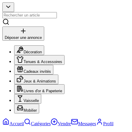
Déposer une annonce
Décoration
Tenues & Accessoires
Cadeaux invités
Jeux & Animations
Livres d'or & Papeterie
Vaisselle
Mobilier
Accueil
Catégories
Vendre
Messages
Profil