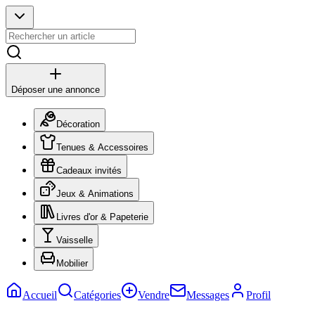
Déposer une annonce
Décoration
Tenues & Accessoires
Cadeaux invités
Jeux & Animations
Livres d'or & Papeterie
Vaisselle
Mobilier
Accueil
Catégories
Vendre
Messages
Profil