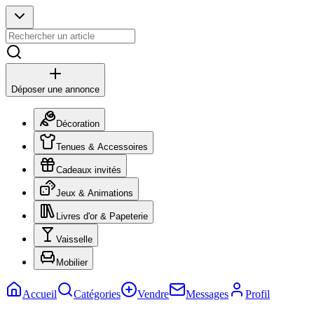
Déposer une annonce
Décoration
Tenues & Accessoires
Cadeaux invités
Jeux & Animations
Livres d'or & Papeterie
Vaisselle
Mobilier
Accueil
Catégories
Vendre
Messages
Profil