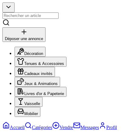
Déposer une annonce
Décoration
Tenues & Accessoires
Cadeaux invités
Jeux & Animations
Livres d'or & Papeterie
Vaisselle
Mobilier
Accueil
Catégories
Vendre
Messages
Profil