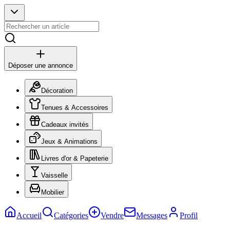
Déposer une annonce
Décoration
Tenues & Accessoires
Cadeaux invités
Jeux & Animations
Livres d'or & Papeterie
Vaisselle
Mobilier
Accueil
Catégories
Vendre
Messages
Profil