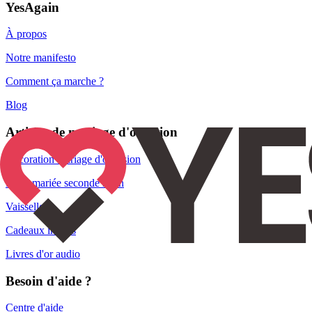
YesAgain
À propos
Notre manifesto
Comment ça marche ?
Blog
Articles de mariage d'occasion
Décoration mariage d'occasion
Robe mariée seconde main
Vaisselle
Cadeaux invités
Livres d'or audio
Besoin d'aide ?
Centre d'aide