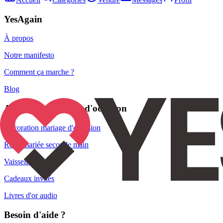
YesAgain
À propos
Notre manifesto
Comment ça marche ?
Blog
Articles de mariage d'occasion
Décoration mariage d'occasion
Robe mariée seconde main
Vaisselle
Cadeaux invités
Livres d'or audio
Besoin d'aide ?