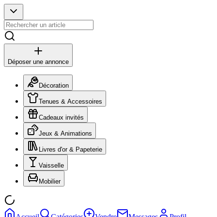
Déposer une annonce
Décoration
Tenues & Accessoires
Cadeaux invités
Jeux & Animations
Livres d'or & Papeterie
Vaisselle
Mobilier
Accueil
Catégories
Vendre
Messages
Profil