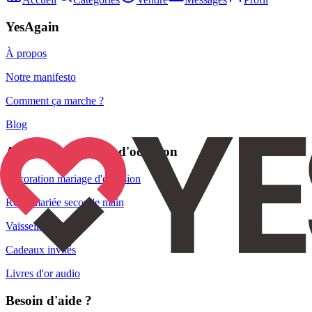
YesAgain
À propos
Notre manifesto
Comment ça marche ?
Blog
Articles de mariage d'occasion
Décoration mariage d'occasion
Robe mariée seconde main
Vaisselle
Cadeaux invités
Livres d'or audio
Besoin d'aide ?