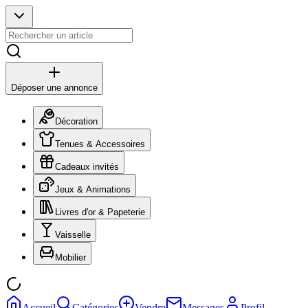
Déposer une annonce
Décoration
Tenues & Accessoires
Cadeaux invités
Jeux & Animations
Livres d'or & Papeterie
Vaisselle
Mobilier
Accueil
Catégories
Vendre
Messages
Profil