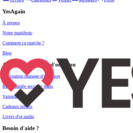
YesAgain
À propos
Notre manifesto
Comment ça marche ?
Blog
Articles de mariage d'occasion
Décoration mariage d'occasion
Robe mariée seconde main
Vaisselle
Cadeaux invités
Livres d'or audio
Besoin d'aide ?