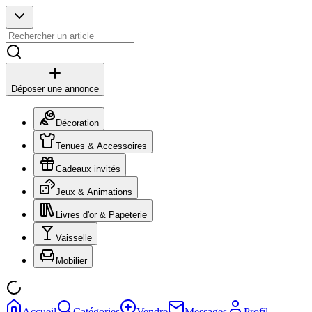
Déposer une annonce
Décoration
Tenues & Accessoires
Cadeaux invités
Jeux & Animations
Livres d'or & Papeterie
Vaisselle
Mobilier
Accueil
Catégories
Vendre
Messages
Profil